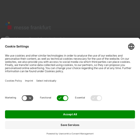
Messe Frankfurt Italia Srl
Corso Sempione, 68
20154 - Milano
www.messefrankfurt.it
Privacy policyweb site
•
Privacy
•
Cookie policy
© 2026 All rights reserved - Forum Telecontrollo