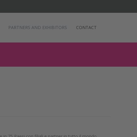
PARTNERS AND EXHIBITORS
CONTACT
n 75 Paesi con filiali e partner in tutto il mondo,