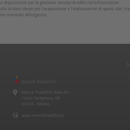
 a disposizione per la gestione remota di edifici ed infrastrutture.
lta la base ideale per l'acquisizione e l'elaborazione di questi dati, 
ni orientate all’esigenza.
Tw
Messe Frankfurt Italia Srl
Corso Sempione, 68
20154 - Milano
www.messefrankfurt.it