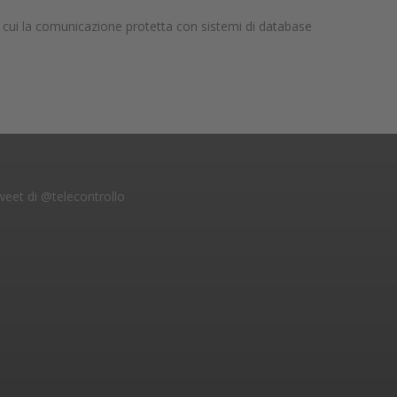
tra cui la comunicazione protetta con sistemi di database
eet di @telecontrollo