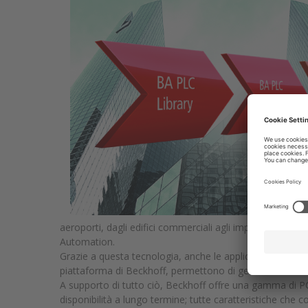
aeroporti, dagli edifici commerciali agli impianti sportivi
Automation.
Grazie a questa tecnologia, anche le applicazioni su clou
piattaforma di Beckhoff, permettono di gestire in modo dir
A supporto di tutto ciò, Beckhoff offre una gamma di P
disponibilità a lungo termine; tutte caratteristiche che 