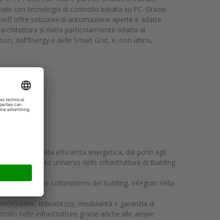
riale con tecnologia di controllo basata su PC. Grazie
hoff offre soluzioni di automazione aperte e adatte
architettura si rivela particolarmente adatta al
on, dell’Energy e delle Smart Grid, e, non ultimi,
ia/
esidenze ad elevata efficienza energetica, dai ponti agli
alità al variegato universo delle infrastrutture di Building
utti i bus dei sottosistemi del building, integrati nella
erformance, robustezza, modularità e garanzia di
rollo nelle infrastrutture grazie anche alle ampie