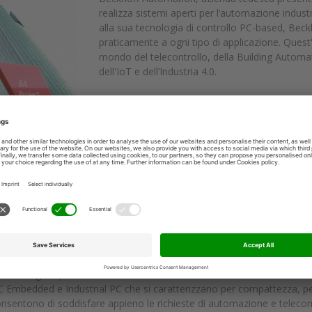
realizza sistemi aperti per l’automazione indust
alla sua tecnologia di controllo PC-based, Beck
praticamente a ogni tipo di applicazione. Quest'
mondo del telecontrollo, della Building Automati
dell'IoT e dell’Industria 4.0.
Contatti profili social:
www.beckhoff.it
info@beckhoff.it
http://www.linkedin.com/company/beckhoff-ital
www.youtube.com/BeckhoffAutomation
www.facebook.com/Beckhoff
Dai grattacieli più avveniristici fino alle piccole r
: l’architettura PC-based di Beckhoff è in grado di offrire grandi potenzi
d diventano di facile realizzazione per chiunque. BacNET/IP, ModBus e t
etto gli impianti dell’edificio.
C Embedded e Industrial PC che si caratterizzano per compattezza, p
consentono di soddisfare appieno le richieste di automazione e telecont