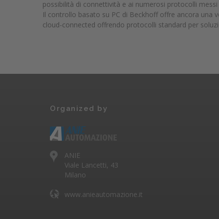
possibilità di connettività e ai numerosi protocolli messi
Il controllo basato su PC di Beckhoff offre ancora una vo
cloud-connected offrendo protocolli standard per soluzio
Organized by
ANIE
Viale Lancetti, 43
Milano
www.anieautomazione.it