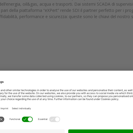
dell’energia, oil&gas, acqua e trasporti. Dai sistemi SCADA di supervisio
 pari della piattaforma “eXPert” rende SDI il partner perfetto per i proge
 Affidabilità, performance e sicurezza: queste sono le chiavi del nostro
azione-industriale
hmc7H87DIzKUJzlWNcw
 due nuove features che arricchiscono la propria piattaforma di super
ratore HMI, entrambe volte ad aumentare la “
situational awarness
” d
zzando l’esperienza utente. Le soluzioni SDI vi aspettano a Forum Tele