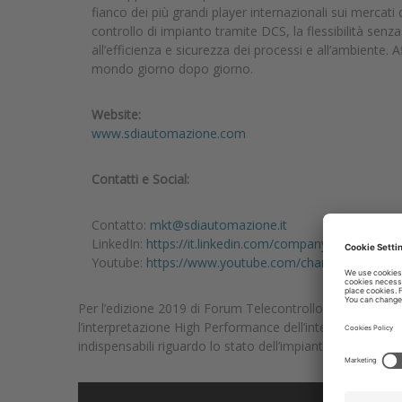
fianco dei più grandi player internazionali sui mercati 
controllo di impianto tramite DCS, la flessibilità senza
all’efficienza e sicurezza dei processi e all’ambiente.
mondo giorno dopo giorno.
Website:
www.sdiautomazione.com
Contatti e Social:
Contatto:
mkt@sdiautomazione.it
LinkedIn:
https://it.linkedin.com/company/s-d-i-autom
Youtube:
https://www.youtube.com/channel/UC80n
Per l’edizione 2019 di Forum Telecontrollo SDI presenta
l’interpretazione High Performance dell’interfaccia ope
indispensabili riguardo lo stato dell’impianto ed ottimi