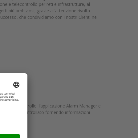
ne e telecontrollo per reti e infrastrutture, al
tti più ambiziosi, grazie all’attenzione rivolta
 successo, che condividiamo con i nostri Clienti nel
visione e controllo: l’applicazione Alarm Manager e
el processo controllato fornendo informazioni
controllo 2019.