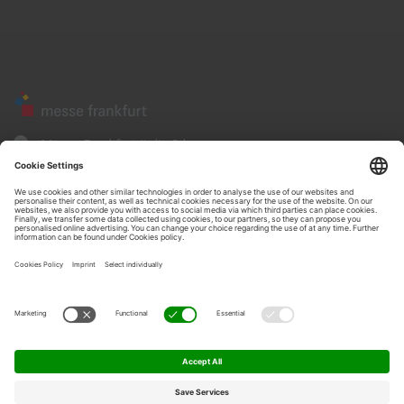
Messe Frankfurt Italia Srl
Corso Sempione, 68
20154 - Milano
www.messefrankfurt.it
Privacy policyweb site
•
Privacy
•
Cookie policy