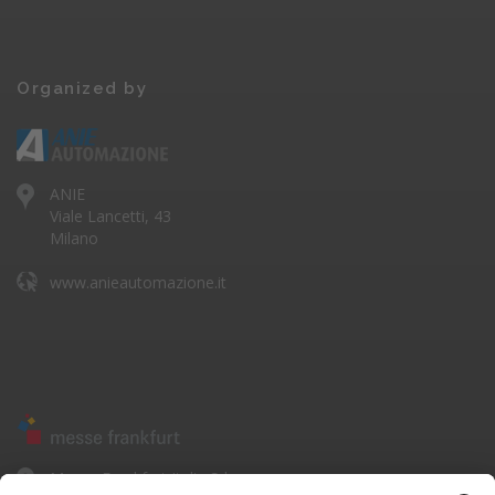
Organized by
ANIE
Viale Lancetti, 43
Milano
www.anieautomazione.it
Messe Frankfurt Italia Srl