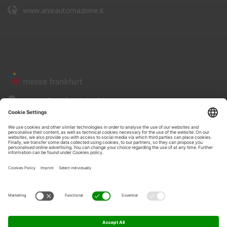
www.anieautomazione.it
Messe Frankfurt Italia Srl
Corso Sempione, 68
20154 - Milano
www.messefrankfurt.it
Privacy policysito
•
Informativa sulla Privacy
•
Cookie policy