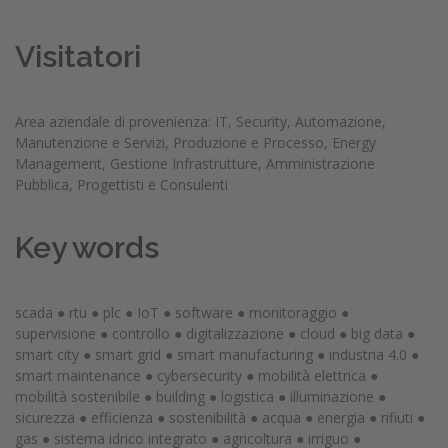
Visitatori
Area aziendale di provenienza: IT, Security, Automazione,
Manutenzione e Servizi, Produzione e Processo, Energy
Management, Gestione Infrastrutture, Amministrazione
Pubblica, Progettisti e Consulenti
Key words
scada
●
rtu
●
plc
●
IoT
●
software
●
monitoraggio
●
supervisione
●
controllo
●
digitalizzazione
●
cloud
●
big data
●
smart city
●
smart grid
●
smart manufacturing
●
industria 4.0
●
smart maintenance
●
cybersecurity
●
mobilità elettrica
●
mobilità sostenibile
●
building
●
logistica
●
illuminazione
●
sicurezza
●
efficienza
●
sostenibilità
●
acqua
●
energia
●
rifiuti
●
gas
●
sistema idrico integrato
●
agricoltura
●
irriguo
●