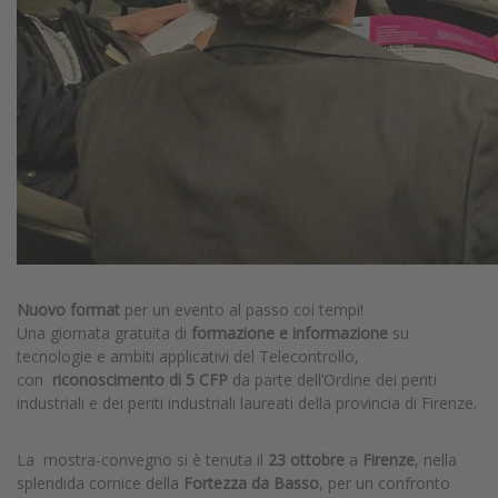
Nuovo format
per un evento al passo coi tempi!
Una giornata gratuita di
formazione e informazione
su
tecnologie e ambiti applicativi del Telecontrollo,
con
riconoscimento di 5 CFP
da parte dell’Ordine dei periti
industriali e dei periti industriali laureati della provincia di Firenze.
La mostra-convegno si è tenuta il
23 ottobre
a
Firenze
, nella
splendida cornice della
Fortezza da Basso
, per un confronto