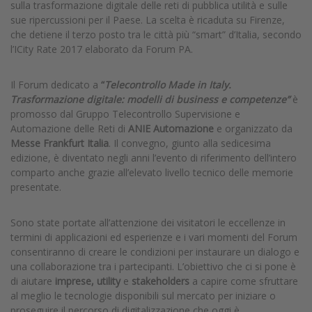
sulla trasformazione digitale delle reti di pubblica utilità e sulle
sue ripercussioni per il Paese. La scelta è ricaduta su Firenze,
che detiene il terzo posto tra le città più “smart” d’Italia, secondo
l’ICity Rate 2017 elaborato da Forum PA.
Il Forum dedicato a
“
Telecontrollo Made in Italy.
Trasformazione digitale: modelli di business e competenze”
è
promosso dal Gruppo Telecontrollo Supervisione e
Automazione delle Reti di
ANIE Automazione
e organizzato da
Messe Frankfurt Italia
. Il convegno, giunto alla sedicesima
edizione, è diventato negli anni l’evento di riferimento dell’intero
comparto anche grazie all’elevato livello tecnico delle memorie
presentate.
Sono state portate all’attenzione dei visitatori le eccellenze in
termini di applicazioni ed esperienze e i vari momenti del Forum
consentiranno di creare le condizioni per instaurare un dialogo e
una collaborazione tra i partecipanti. L’obiettivo che ci si pone è
di aiutare
imprese, utility
e
stakeholders
a capire come sfruttare
al meglio le tecnologie disponibili sul mercato per iniziare o
proseguire il percorso di digitalizzazione che oggi è