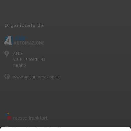
Organizzato da
ANIE
Viale Lancetti, 43
Milano
www.anieautomazione.it
Messe Frankfurt Italia Srl