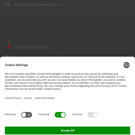
www.anieautomazione.it
Messe Frankfurt Italia Srl
Corso Sempione, 68
20154 - Milano
www.messefrankfurt.it
Privacy policysito
•
Informativa sulla Privacy
•
Cookie policy