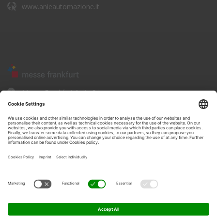
www.anieautomazione.it
Messe Frankfurt Italia Srl
Corso Sempione, 68
20154 - Milano
www.messefrankfurt.it
Privacy policysito
•
Informativa sulla Privacy
•
Cookie policy