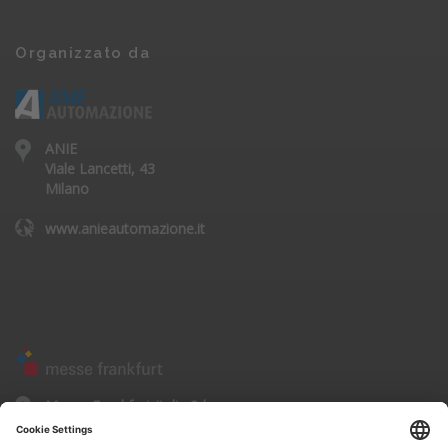
Organizzato da
ANIE
Viale Lancetti, 43
Milano
www.anieautomazione.it
Messe Frankfurt Italia Srl
Corso Sempione, 68
20154 - Milano