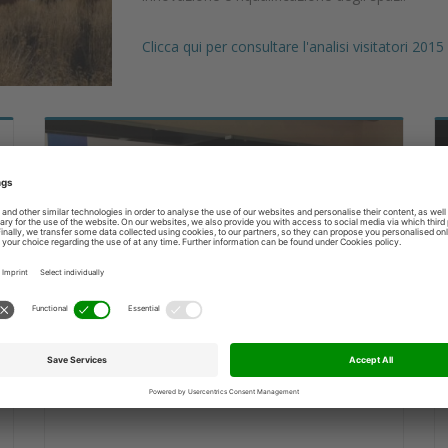
Clicca qui per consultare l'analisi visitatori 2015
Atti & Video 2015