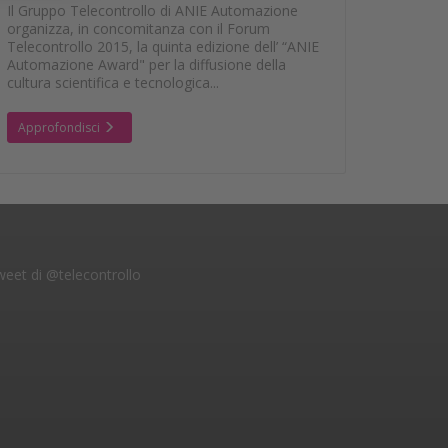
Il Gruppo Telecontrollo di ANIE Automazione
organizza, in concomitanza con il Forum
Telecontrollo 2015, la quinta edizione dell’ “ANIE
Automazione Award" per la diffusione della
cultura scientifica e tecnologica...
Approfondisci
eet di @telecontrollo