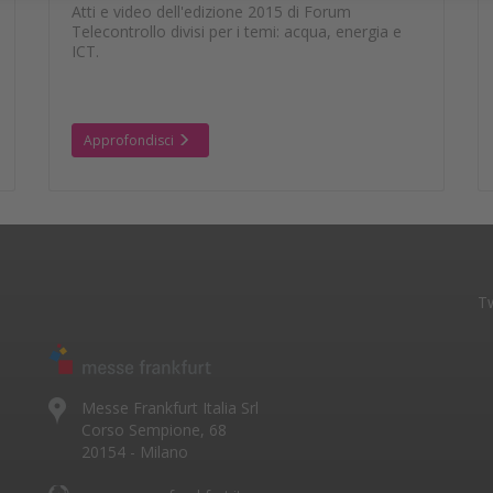
Atti e video dell'edizione 2015 di Forum
Telecontrollo divisi per i temi: acqua, energia e
ICT.
Approfondisci
Tw
Messe Frankfurt Italia Srl
Corso Sempione, 68
20154 - Milano